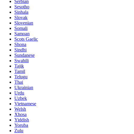
Serbian
Sesotho
Sinhala
Slovak
Slovenian
Somali
Samoan
Scots Gaelic
Shona
Sindhi
Sundanese
Swahili
Tajik
Tamil
Telugu
Thai
Ukrainian
Urdu
Uzbek
Vietnamese
Welsh
Xhosa
Yiddish
Yoruba
Zulu