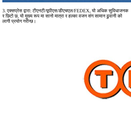
3. एक्सप्रेस द्वारा: टीएनटी/यूपीएस/डीएचएल/FEDEX, यो अधिक सुविधाजनक
र छिटो छ, यो मुख्य रूप मा सानो मात्रा र हल्का वजन संग सामान ढुवानी को
लागी प्रयोग गरीन्छ।